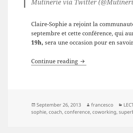
Mutinerie via Twitter (@Mutine
Claire-Sophie a rejoint la communau
septembre et cette conférence, qui au
19h,
sera une occasion pour en savoir 
“Du désir à l’action
Continue reading
Posted
Author
Cat
September 26, 2013
francesco
LEC
on
sophie
,
coach
,
conference
,
coworking
,
superb