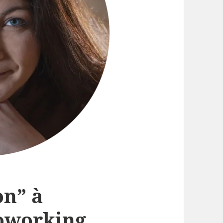
on” à
coworking