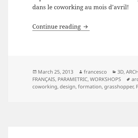
dans le coworking au mois d’avril!
Formation Grassho
Continue reading
Posted
Author
Categori
March 25, 2013
francesco
3D
,
ARCH
on
Ta
FRANÇAIS
,
PARAMETRIC
,
WORKSHOPS
ar
coworking
,
design
,
formation
,
grasshopper
,