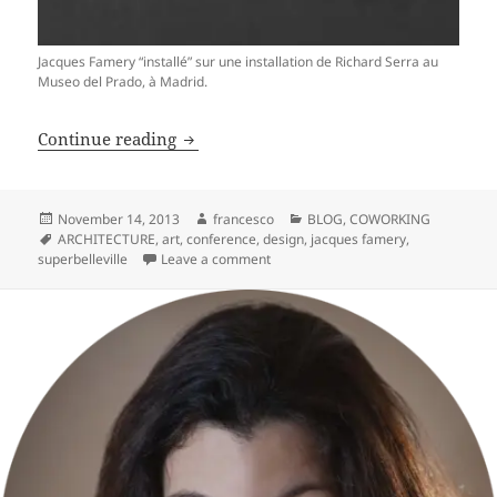
Jacques Famery “installé” sur une installation de Richard Serra au
Museo del Prado, à Madrid.
Jacques Famery à superbelleville cowo
Continue reading
Posted
Author
Categories
November 14, 2013
francesco
BLOG
,
COWORKING
on
Tags
ARCHITECTURE
,
art
,
conference
,
design
,
jacques famery
,
on Jacques Famery à superbelleville
superbelleville
Leave a comment