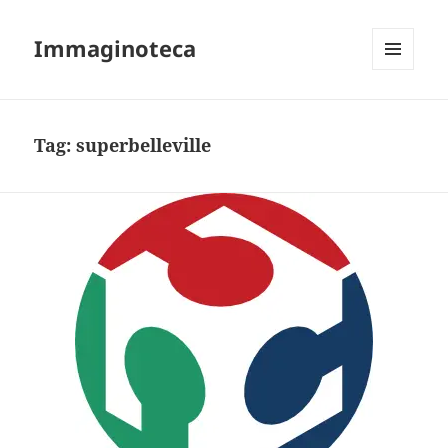
Immaginoteca
MENU
AND
WIDGETS
Tag:
superbelleville