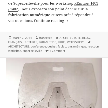
de Superbelleville pour les workshop
REaction 1401
/ 1402
, nous exposera son point de vue sur la
fabrication numérique
et sera prêt à répondre à
Open Lecture sur la fab
vos questions.
Continue reading
Posted
Author
Categories
March 2, 2014
francesco
ARCHITECTURE
,
BLOG
,
on
Tags
FRANÇAIS
,
LECTURES
,
PARAMETRIC
,
PARIS
,
WORKSHOPS
ARCHITECTURE
,
conference
,
design
,
fablab
,
paramètrique
,
reaction
on Open Lecture sur la fabricat
workshop
,
superbelleville
1 Comment