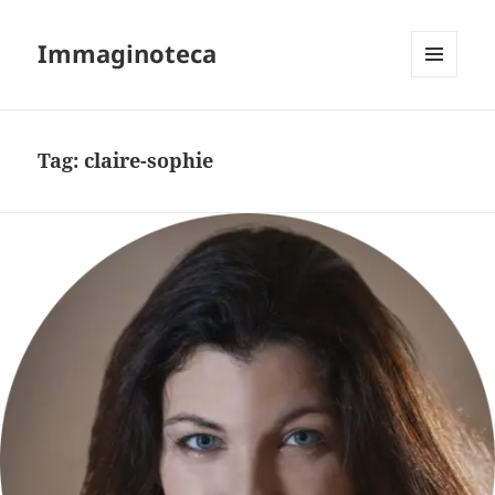
Immaginoteca
MENU
AND
WIDGETS
Tag:
claire-sophie