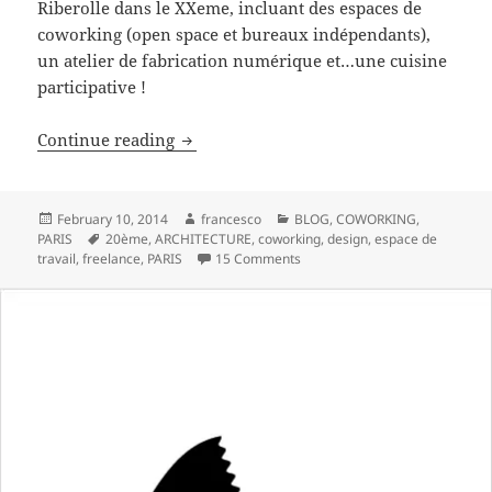
Riberolle dans le XXeme, incluant des espaces de
coworking (open space et bureaux indépendants),
un atelier de fabrication numérique et…une cuisine
participative !
Volumes : le coworking par des architec
Continue reading
Posted
Author
Categories
February 10, 2014
francesco
BLOG
,
COWORKING
,
on
Tags
PARIS
20ème
,
ARCHITECTURE
,
coworking
,
design
,
espace de
on Volumes : le coworking par 
travail
,
freelance
,
PARIS
15 Comments