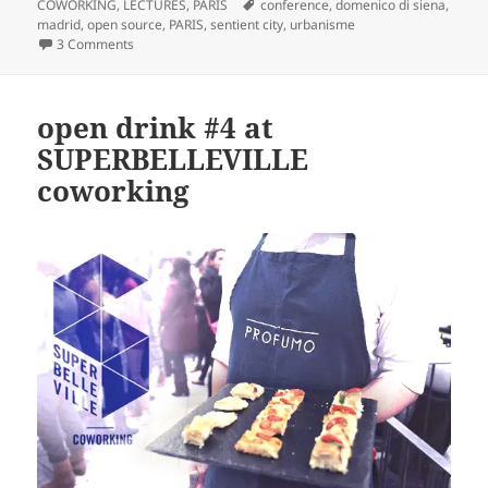
on
Tags
COWORKING
,
LECTURES
,
PARIS
conference
,
domenico di siena
,
madrid
,
open source
,
PARIS
,
sentient city
,
urbanisme
on CONFERENCE SENTIENT CITY : ville de la connaissance
3 Comments
open drink #4 at
SUPERBELLEVILLE
coworking