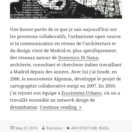
Une bonne partie de ce que je sais aujourd’hui sur
les processus collaboratifs, l’urbanisme open source
et la communication en réseau de l’architecture et
du design vient de Madrid et, plus spécifiquement,
des réseaux autour de
Domenico Di Siena
,
architecte, consultant et chercheur italien travaillant
à Madrid depuis des années. Avec lui j’ai fondé, en
2006, le mouvement Algomas, développé le projet de
cartographie collaborative meipi en 2007. En 2010,
j’ai rejoint son équipe à
Ecosistema Urbano
, où on a
travaillé ensemble au
network design
de
CONFERENCE SENTIENT CITY
dreamhamar
.
Continue reading
Posted
Author
Categories
May 23, 2013
francesco
ARCHITECTURE
,
BLOG
,