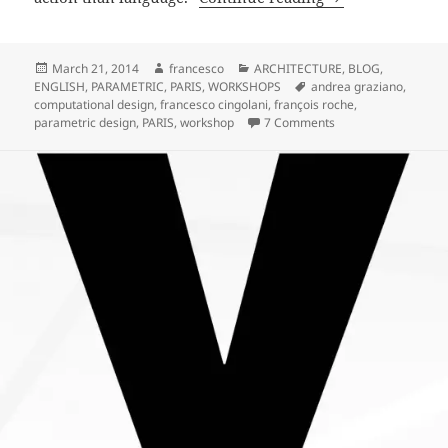
Posted
Author
Categories
March 21, 2014
francesco
ARCHITECTURE
,
BLOG
,
on
Tags
ENGLISH
,
PARAMETRIC
,
PARIS
,
WORKSHOPS
andrea graziano
,
computational design
,
francesco cingolani
,
françois roche
,
on Parametric VS C
parametric design
,
PARIS
,
workshop
7 Comments