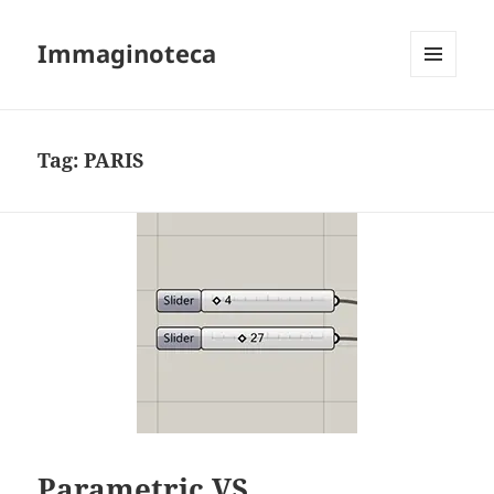
Immaginoteca
MENU
AND
WIDGETS
Tag:
PARIS
Parametric VS