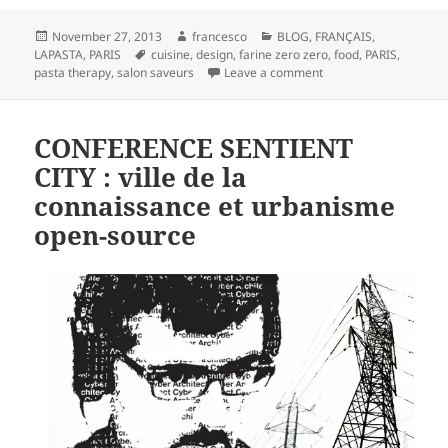
Posted
Author
Categories
November 27, 2013
francesco
BLOG
,
FRANÇAIS
,
on
Tags
LAPASTA
,
PARIS
cuisine
,
design
,
farine zero zero
,
food
,
PARIS
,
on Food et Design : un
pasta therapy
,
salon saveurs
Leave a comment
CONFERENCE SENTIENT
CITY : ville de la
connaissance et urbanisme
open-source