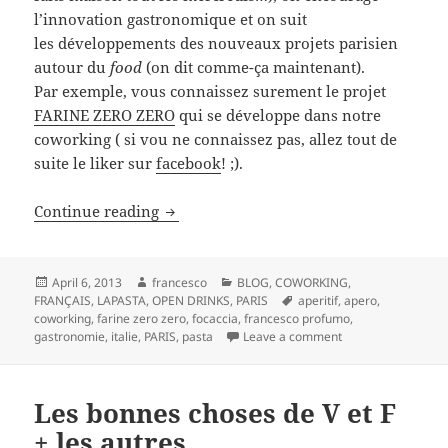
l’innovation gastronomique et on suit
les développements des nouveaux projets parisien
autour du
food
(on dit comme-ça maintenant).
Par exemple, vous connaissez surement le projet
FARINE ZERO ZERO
qui se développe dans notre
coworking ( si vou ne connaissez pas, allez tout de
suite le liker sur
facebook
! ;).
open drink #4 at SUPERBELLEVILLE co
Continue reading
Posted
Author
Categories
April 6, 2013
francesco
BLOG
,
COWORKING
,
on
Tags
FRANÇAIS
,
LAPASTA
,
OPEN DRINKS
,
PARIS
aperitif
,
apero
,
coworking
,
farine zero zero
,
focaccia
,
francesco profumo
,
on open drink #4 
gastronomie
,
italie
,
PARIS
,
pasta
Leave a comment
Les bonnes choses de V et F
+ les autres