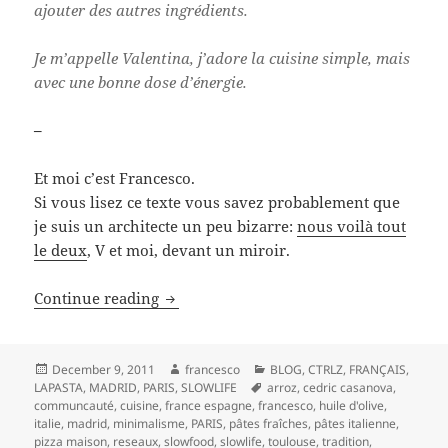
ajouter des autres ingrédients.
Je m’appelle Valentina, j’adore la cuisine simple, mais
avec une bonne dose d’énergie.
–
Et moi c’est Francesco.
Si vous lisez ce texte vous savez probablement que
je suis un architecte un peu bizarre:
nous voilà tout
le deux
, V et moi, devant un miroir.
Les bonnes choses de V et F + les autres
Continue reading
Posted
Author
Categories
December 9, 2011
francesco
BLOG
,
CTRLZ
,
FRANÇAIS
,
on
Tags
LAPASTA
,
MADRID
,
PARIS
,
SLOWLIFE
arroz
,
cedric casanova
,
communcauté
,
cuisine
,
france espagne
,
francesco
,
huile d'olive
,
italie
,
madrid
,
minimalisme
,
PARIS
,
pâtes fraîches
,
pâtes italienne
,
pizza maison
,
reseaux
,
slowfood
,
slowlife
,
toulouse
,
tradition
,