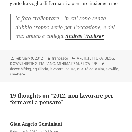
gente ha voglia di fermarsi a pensare insieme a me.
la foto “rallentare”, in cui sono senza
dubbio troppo serio per l’occasione, è del
mio amico e collega
Andrés Walliser
Posted
Author
Categories
February 9, 2012
francesco
ARCHITETTURA
,
BLOG
,
on
Tags
DOWNSHIFTING
,
ITALIANO
,
MINIMALISM
,
SLOWLIFE
downshifting
,
equilibrio
,
lavorare
,
pausa
,
qualità della vita
,
slowlife
,
smettere
19 thoughts on “2012: non lavorare per
fermarsi a pensare”
Gian Angelo Geminiani
says:
February 9, 2012 at 10:59 am