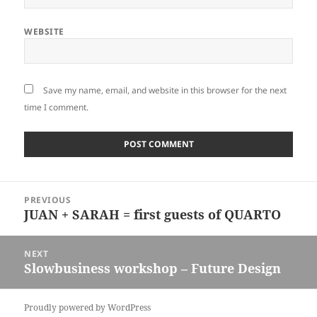
WEBSITE
Save my name, email, and website in this browser for the next
time I comment.
Post
PREVIOUS
navigation
JUAN + SARAH = first guests of QUARTO
Previous
post:
NEXT
Slowbusiness workshop – Future Design
Next
post:
Proudly powered by WordPress