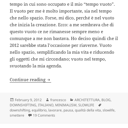
tempo in cui sono occupato e il mio “tempo vuoto”.
Il vuoto per me è molto importante, sia nel tempo
che nello spazio. Forse, mi dico, perché è nel vuoto
che inizia la creazione. Ecco: a me sembrava che di
questo vuoto ce ne rimanesse sempre meno e
comunque a me non bastava. Ho deciso quindi che il
2012 sarebbe stata l’occasione per riaverne. Vuoto
nello spazio, semplificando la mia vita e riducendo
gli oggetti che mi circondano; vuoto nel tempo,
svuotando la mia agenda.
2012: non lavorare per fermarsi a pens
Continue reading
Posted
Author
Categories
February 9, 2012
francesco
ARCHITETTURA
,
BLOG
,
on
Tags
DOWNSHIFTING
,
ITALIANO
,
MINIMALISM
,
SLOWLIFE
downshifting
,
equilibrio
,
lavorare
,
pausa
,
qualità della vita
,
slowlife
,
on 2012: non lavorare per fermarsi a pensare
smettere
19 Comments