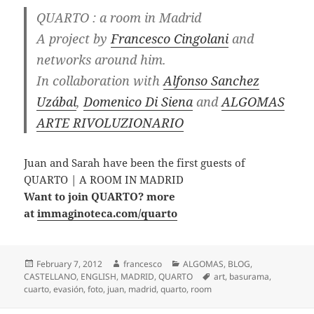
QUARTO : a room in Madrid
A project by
Francesco Cingolani
and
networks around him.
In collaboration with
Alfonso Sanchez
Uzábal
,
Domenico Di Siena
and
ALGOMAS
ARTE RIVOLUZIONARIO
Juan and Sarah have been the first guests of
QUARTO | A ROOM IN MADRID
Want to join QUARTO? more
at
immaginoteca.com/quarto
Posted
Author
Categories
February 7, 2012
francesco
ALGOMAS
,
BLOG
,
on
Tags
CASTELLANO
,
ENGLISH
,
MADRID
,
QUARTO
art
,
basurama
,
cuarto
,
evasión
,
foto
,
juan
,
madrid
,
quarto
,
room