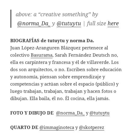
above: a “creative something” by
@norma_Da_
y
@tutuytu
| full size
here
BIOGRAFÍAS de tutuytu y norma Da.
Juan López-Aranguren Blázquez pertenece al
colectivo
Basurama
, Sarah Fernández Deutsch no,
ella es carpintera y francesa y él de villaverde. Los
dos son arquitectos, o no. Escriben sobre educación
y autonomía, piensan sobre emprendizaje y
competencias y actúan sobre el espacio (público) y
luego trabajan, trabajan, trabajan y hacen fotos o
dibujan. Ella baila, él no. Él cocina, ella jamás.
FOTO Y DIBUJO DE
@norma_Da_
y
@tutuytu
QUARTO DE
@immaginoteca
y
@skotperez