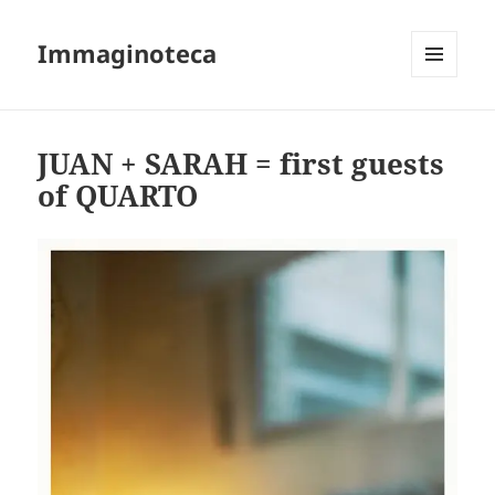
Immaginoteca
MENU
AND
WIDGETS
JUAN + SARAH = first guests
of QUARTO