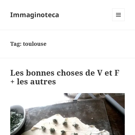
Immaginoteca
MENU
AND
WIDGETS
Tag:
toulouse
Les bonnes choses de V et F
+ les autres