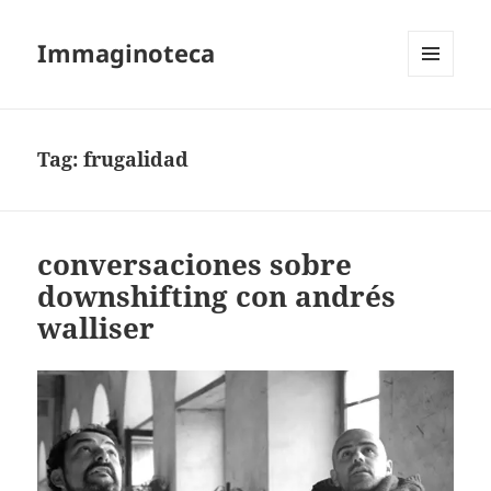
Immaginoteca
MENU
AND
WIDGETS
Tag:
frugalidad
conversaciones sobre
downshifting con andrés
walliser