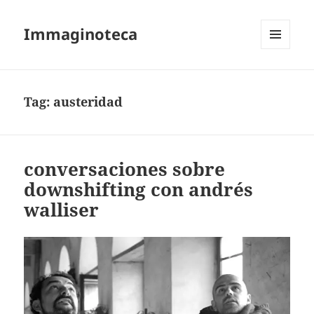
Immaginoteca
MENU
AND
WIDGETS
Tag:
austeridad
conversaciones sobre
downshifting con andrés
walliser