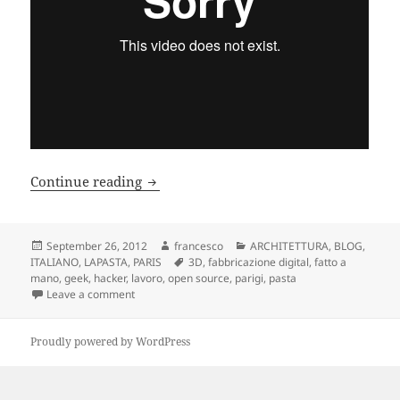
TRE VIDEO PER CAPIRE CHE LAVORI F
Continue reading
Posted
Author
Categories
September 26, 2012
francesco
ARCHITETTURA
,
BLOG
,
on
Tags
ITALIANO
,
LAPASTA
,
PARIS
3D
,
fabbricazione digital
,
fatto a
mano
,
geek
,
hacker
,
lavoro
,
open source
,
parigi
,
pasta
on TRE VIDEO PER CAPIRE CHE LAVORI FACCIO
Leave a comment
Proudly powered by WordPress