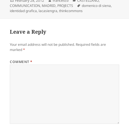
Posted
Author
Categories
February 28, 2012
francesco
CASTELLANO
,
on
Tags
COMMUNICATION
,
MADRID
,
PROJECTS
domenico di siena
,
identidad grafica
,
lacasiengra
,
thinkcommons
Leave a Reply
Your email address will not be published.
Required fields are
marked
*
COMMENT
*