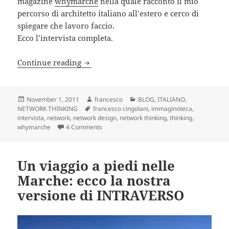
magazine
whymarche
nella quale racconto il mio
percorso di architetto italiano all’estero e cerco di
spiegare che lavoro faccio.
Ecco l’intervista completa.
network thinking: un’intervista a Fran
Continue reading
Posted
Author
Categories
November 1, 2011
francesco
BLOG
,
ITALIANO
,
on
Tags
NETWORK THINKING
francesco cingolani
,
immaginoteca
,
intervista
,
network
,
network design
,
network thinking
,
thinking
,
on network thinking: un’intervista a Francesc
whymarche
4 Comments
Un viaggio a piedi nelle
Marche: ecco la nostra
versione di INTRAVERSO