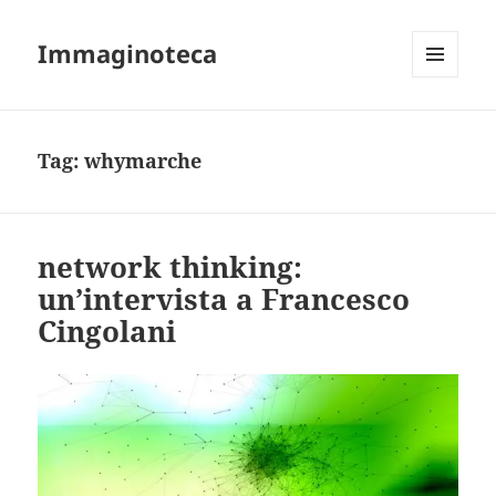
Immaginoteca
MENU
AND
WIDGETS
Tag:
whymarche
network thinking:
un’intervista a Francesco
Cingolani