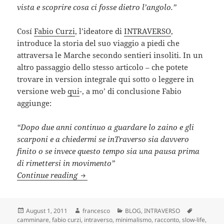
vista e scoprire cosa ci fosse dietro l’angolo.”
Cosí
Fabio Curzi
, l’ideatore di
INTRAVERSO
,
introduce la storia del suo viaggio a piedi che
attraversa le Marche secondo sentieri insoliti. In un
altro passaggio dello stesso articolo – che potete
trovare in version integrale qui sotto o leggere in
versione web
qui
-, a mo’ di conclusione Fabio
aggiunge:
“Dopo due anni continuo a guardare lo zaino e gli
scarponi e a chiedermi se inTraverso sia davvero
finito o se invece questo tempo sia una pausa prima
di rimettersi in movimento”
Un viaggio a piedi nelle Marche: ecco l
Continue reading
Posted
Author
Categories
Tags
August 1, 2011
francesco
BLOG
,
INTRAVERSO
on
camminare
,
fabio curzi
,
intraverso
,
minimalismo
,
racconto
,
slow-life
,