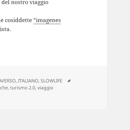
o del nostro viaggio
ie cosiddette
“imagenes
ista.
s” per INTRAVERSO
ories
Tags
AVERSO
,
ITALIANO
,
SLOWLIFE
che
,
turismo 2.0
,
viaggio
 per INTRAVERSO