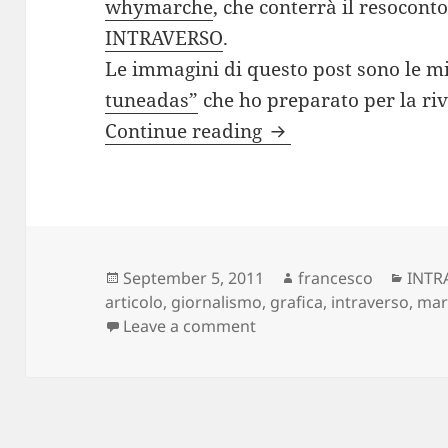
whymarche
, che conterrà il resocont
INTRAVERSO
.
Le immagini di questo post sono le m
tuneadas”
che ho preparato per la riv
“imagenes tuneada
Continue reading
Posted
Author
Categ
September 5, 2011
francesco
INTR
on
articolo
,
giornalismo
,
grafica
,
intraverso
,
mar
on “imagenes tuneadas”
Leave a comment