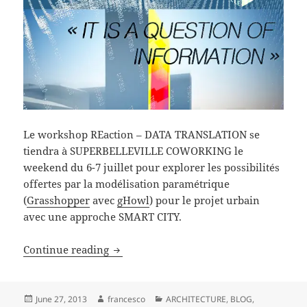
Le workshop REaction – DATA TRANSLATION se
tiendra à SUPERBELLEVILLE COWORKING le
weekend du 6-7 juillet pour explorer les possibilités
offertes par la modélisation paramétrique
(
Grasshopper
avec
gHowl
) pour le projet urbain
avec une approche SMART CITY.
REaction workshop + OpenDrink #5
Continue reading
Posted
Author
Categories
June 27, 2013
francesco
ARCHITECTURE
,
BLOG
,