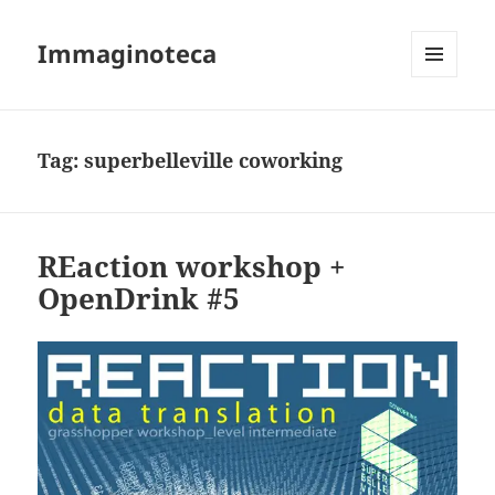
Immaginoteca
MENU
AND
WIDGETS
Tag:
superbelleville coworking
REaction workshop +
OpenDrink #5