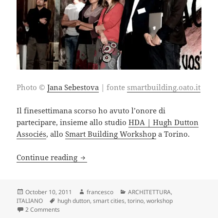
Photo ©
Jana Sebestova
| fonte
smartbuilding.oato.it
Il finesettimana scorso ho avuto l’onore di
partecipare, insieme allo studio
HDA | Hugh Dutton
Associés
, allo
Smart Building Workshop
a Torino.
A Torino con Hugh Dutton per il works
Continue reading
Posted
Author
Categories
October 10, 2011
francesco
ARCHITETTURA
,
on
Tags
ITALIANO
hugh dutton
,
smart cities
,
torino
,
workshop
on A Torino con Hugh Dutton per il workshop Smart Buildi
2 Comments