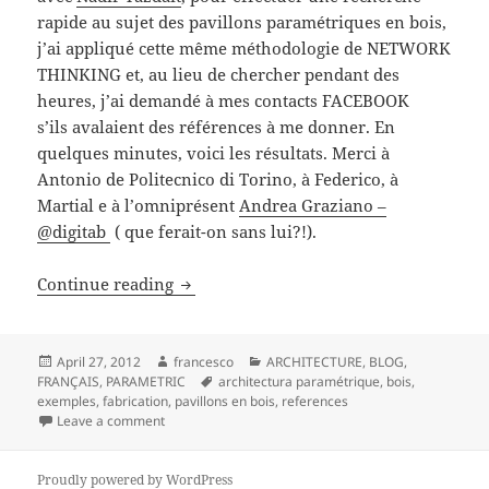
rapide au sujet des pavillons paramétriques en bois,
j’ai appliqué cette même méthodologie de NETWORK
THINKING et, au lieu de chercher pendant des
heures, j’ai demandé à mes contacts FACEBOOK
s’ils avalaient des références à me donner. En
quelques minutes, voici les résultats. Merci à
Antonio de Politecnico di Torino, à Federico, à
Martial e à l’omniprésent
Andrea Graziano –
@digitab
( que ferait-on sans lui?!).
ARCHITECTURE PARAMÉTRIQUE /// REF
Continue reading
Posted
Author
Categories
April 27, 2012
francesco
ARCHITECTURE
,
BLOG
,
on
Tags
FRANÇAIS
,
PARAMETRIC
architectura paramétrique
,
bois
,
exemples
,
fabrication
,
pavillons en bois
,
references
on ARCHITECTURE PARAMÉTRIQUE /// REFERENCES P
Leave a comment
Proudly powered by WordPress