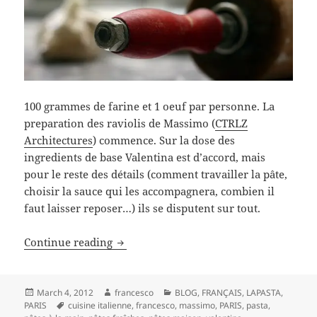
100 grammes de farine et 1 oeuf par personne. La
preparation des raviolis de Massimo (
CTRLZ
Architectures
) commence. Sur la dose des
ingredients de base Valentina est d’accord, mais
pour le reste des détails (comment travailler la pâte,
choisir la sauce qui les accompagnera, combien il
faut laisser reposer…) ils se disputent sur tout.
cento grammi di farina e un uovo
Continue reading
Posted
Author
Categories
March 4, 2012
francesco
BLOG
,
FRANÇAIS
,
LAPASTA
,
on
Tags
PARIS
cuisine italienne
,
francesco
,
massimo
,
PARIS
,
pasta
,