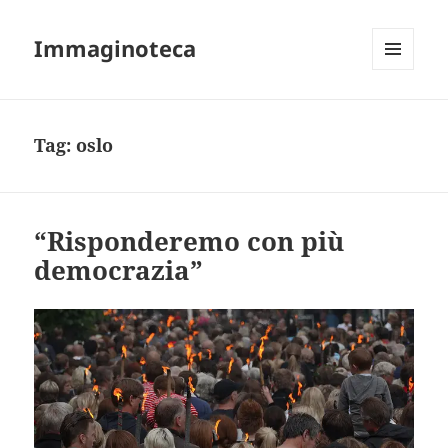
Immaginoteca
MENU
AND
WIDGETS
Tag:
oslo
“Risponderemo con più
democrazia”