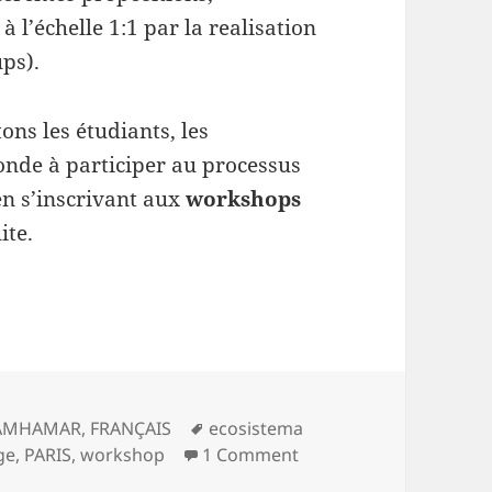
l’échelle 1:1 par la realisation
ps).
ns les étudiants, les
 monde à participer au processus
n s’inscrivant aux
workshops
ite.
 dreamhamar : inscriptions ouvertes
Tags
AMHAMAR
,
FRANÇAIS
ecosistema
on workshops en ligne 
ge
,
PARIS
,
workshop
1 Comment