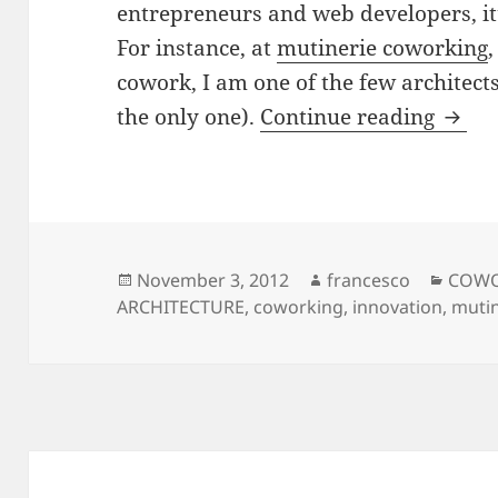
entrepreneurs and web developers, it’
For instance, at
mutinerie coworking
cowork, I am one of the few architec
cowor
the only one).
Continue reading
Posted
Author
Categ
November 3, 2012
francesco
COWO
on
ARCHITECTURE
,
coworking
,
innovation
,
mutin