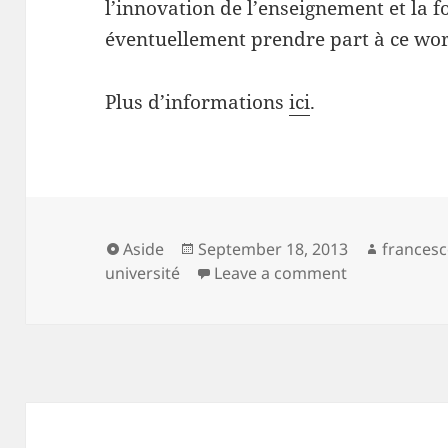
l’innovation de l’enseignement et la 
éventuellement prendre part à ce wor
Plus d’informations
ici
.
Format
Posted
Author
Aside
September 18, 2013
frances
on
on
université
Leave a comment