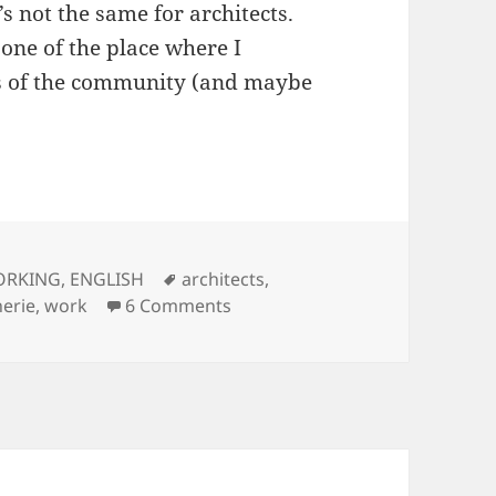
s not the same for architects.
, one of the place where I
ts of the community (and maybe
king as an architect
ories
Tags
RKING
,
ENGLISH
architects
,
on coworking as an architect
erie
,
work
6 Comments