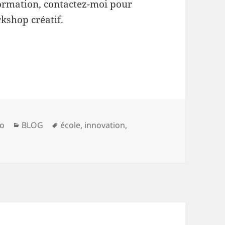
formation, contactez-moi pour
kshop créatif.
Categories
Tags
co
BLOG
école
,
innovation
,