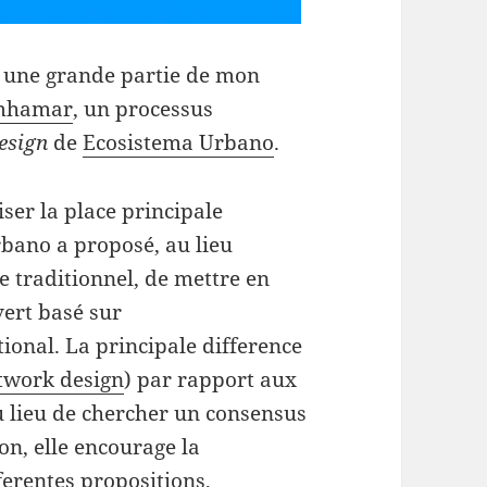
é une grande partie de mon
mhamar
, un processus
esign
de
Ecosistema Urbano
.
iser la place principale
rbano a proposé, au lieu
e traditionnel, de mettre en
vert basé sur
tional. La principale difference
twork design
) par rapport aux
au lieu de chercher un consensus
on, elle encourage la
fferentes propositions,