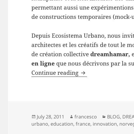
permettant aussi une expérimentions à 
de constructions temporaires (mock-u
Depuis Ecosistema Urbano, nous invito
architectes et les créatifs de tout le
de création collective
dreamhamar,
e
en ligne
que nous décrivons par la su
workshops en ligne
Continue reading
Posted
Author
Categories
July 28, 2011
francesco
BLOG
,
DRE
on
urbano
,
education
,
france
,
innovation
,
norve