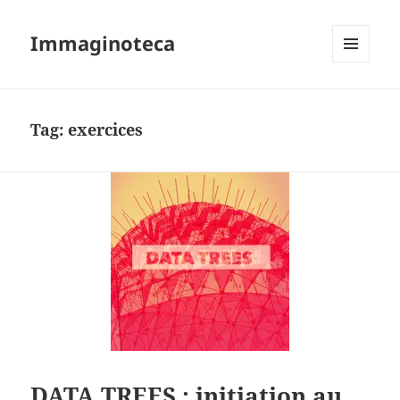
Immaginoteca
MENU
AND
WIDGETS
Tag:
exercices
DATA TREES : initiation au