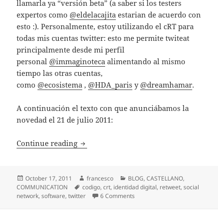
llamarla ya “versión beta” (a saber si los testers
expertos como
@eldelacajita
estarian de acuerdo con
esto :). Personalmente, estoy utilizando el cRT para
todas mis cuentas twitter: esto me permite twiteat
principalmente desde mi perfil
personal
@immaginoteca
alimentando al mismo
tiempo las otras cuentas,
como
@ecosistema
,
@HDA_paris
y
@dreamhamar
.
A continuación el texto con que anunciábamos la
novedad el 21 de julio 2011:
Identidad digital corporativa y identidad
Continue reading
Posted
Author
Categories
October 17, 2011
francesco
BLOG
,
CASTELLANO
,
on
Tags
COMMUNICATION
codigo
,
crt
,
identidad digital
,
retweet
,
social
on Identidad digital corporativa
network
,
software
,
twitter
6 Comments