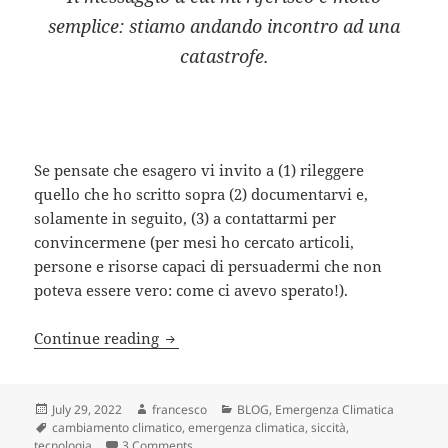
semplice: stiamo andando incontro ad una
catastrofe.
Se pensate che esagero vi invito a (1) rileggere
quello che ho scritto sopra (2) documentarvi e,
solamente in seguito, (3) a contattarmi per
convincermene (per mesi ho cercato articoli,
persone e risorse capaci di persuadermi che non
poteva essere vero: come ci avevo sperato!).
Italia, miglior candidata per diventare 
Continue reading
Posted
Author
Categories
July 29, 2022
francesco
BLOG
,
Emergenza Climatica
on
Tags
cambiamento climatico
,
emergenza climatica
,
siccità
,
on Italia, miglior candidata per diventare il 
tecnologia
3 Comments