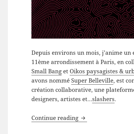
Depuis environs un mois, j’anime un 
11ème arrondissement à Paris, en col
Small Bang
et
Oikos paysagistes & ur
avons nommé
Super Belleville
, est c
création collaborative, une plateforme
designers, artistes et…
slashers
.
Parametric thinkin
Continue reading