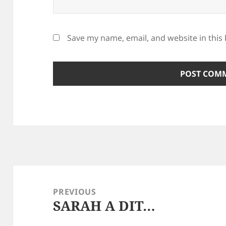
Save my name, email, and website in this
Post
navigation
PREVIOUS
SARAH A DIT…
Previous
post: