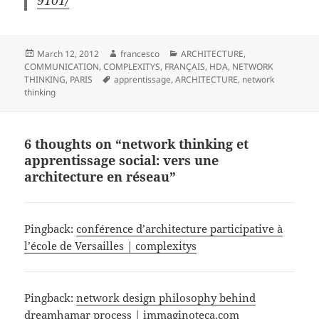
Posted
Author
Categories
March 12, 2012
francesco
ARCHITECTURE
,
on
COMMUNICATION
,
COMPLEXITYS
,
FRANÇAIS
,
HDA
,
NETWORK
Tags
THINKING
,
PARIS
apprentissage
,
ARCHITECTURE
,
network
thinking
6 thoughts on “network thinking et
apprentissage social: vers une
architecture en réseau”
Pingback:
conférence d’architecture participative à
l’école de Versailles | complexitys
Pingback:
network design philosophy behind
dreamhamar process | immaginoteca.com