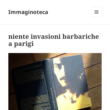
Immaginoteca
MENU
AND
WIDGETS
niente invasioni barbariche
a parigi