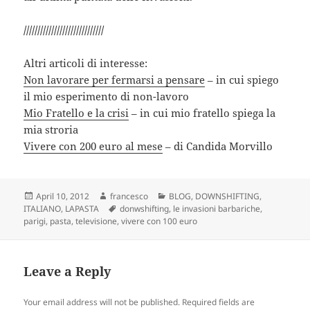
/////////////////////////////
Altri articoli di interesse:
Non lavorare per fermarsi a pensare
– in cui spiego
il mio esperimento di non-lavoro
Mio Fratello e la crisi
– in cui mio fratello spiega la
mia stroria
Vivere con 200 euro al mese
– di Candida Morvillo
Posted
Author
Categories
April 10, 2012
francesco
BLOG
,
DOWNSHIFTING
,
on
Tags
ITALIANO
,
LAPASTA
donwshifting
,
le invasioni barbariche
,
parigi
,
pasta
,
televisione
,
vivere con 100 euro
Leave a Reply
Your email address will not be published.
Required fields are