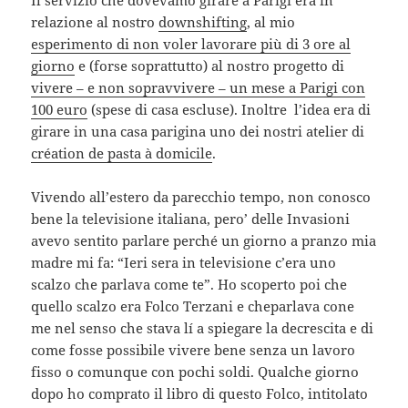
Il servizio che dovevamo girare a Parigi era in
relazione al nostro
downshifting
, al mio
esperimento di non voler lavorare più di 3 ore al
giorno
e (forse soprattutto) al nostro progetto di
vivere – e non sopravvivere – un mese a Parigi con
100 euro
(spese di casa escluse). Inoltre l’idea era di
girare in una casa parigina uno dei nostri atelier di
création de pasta à domicile
.
Vivendo all’estero da parecchio tempo, non conosco
bene la televisione italiana, pero’ delle Invasioni
avevo sentito parlare perché un giorno a pranzo mia
madre mi fa: “Ieri sera in televisione c’era uno
scalzo che parlava come te”. Ho scoperto poi che
quello scalzo era Folco Terzani e cheparlava cone
me nel senso che stava lí a spiegare la decrescita e di
come fosse possibile vivere bene senza un lavoro
fisso o comunque con pochi soldi. Qualche giorno
dopo ho comprato il libro di questo Folco, intitolato