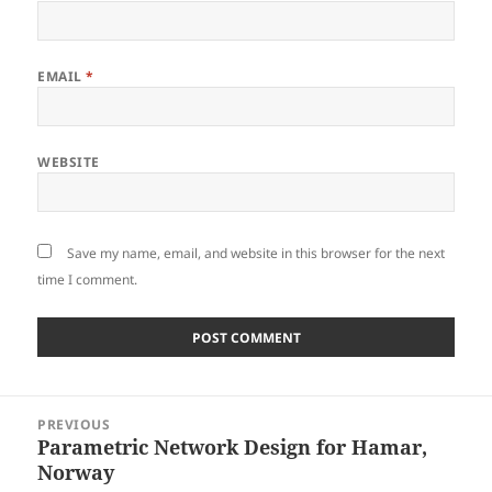
EMAIL
*
WEBSITE
Save my name, email, and website in this browser for the next
time I comment.
Post
PREVIOUS
navigation
Parametric Network Design for Hamar,
Previous
Norway
post: