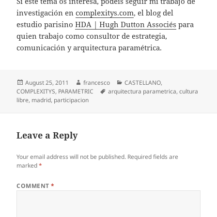
Si este tema os interesa, podéis seguir mi trabajo de
investigación en
complexitys.com
, el blog del
estudio parisino
HDA | Hugh Dutton Associés
para
quien trabajo como consultor de estrategia,
comunicación y arquitectura paramétrica.
Posted
Author
Categories
August 25, 2011
francesco
CASTELLANO
,
on
Tags
COMPLEXITYS
,
PARAMETRIC
arquitectura parametrica
,
cultura
libre
,
madrid
,
participacion
Leave a Reply
Your email address will not be published.
Required fields are
marked
*
COMMENT
*