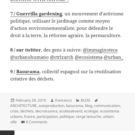
7 / Guerrilla gardening
, un mouvement d’activisme
politique, utilisant le jardinage comme moyen
d’action environnementaliste, pour défendre le
droit à la terre
, la réforme agraire, la permaculture.
8 / sur twitter
, des gens à suivre:
@immaginoteca
@urbanohumano
@ctrlzarch
@ecosistema
@urban_
9 /
Basurama
, collectif espagnol sur la réutilisation
créative des déchets.
Posted
Author
Categories
Tags
February 28, 2010
francesco
BLOG
on
ARCHITECTURE
,
autoproduction
,
basurama
,
blog
,
communication
,
crise
,
dechets
,
decroissance
,
ecoboulevard
,
ecologie
,
ecosistema
urbano
,
france
,
participation
,
politique
,
serge latouche
,
urbain
,
on Architecture de la décroissance…
ville
8 Comments
Posts