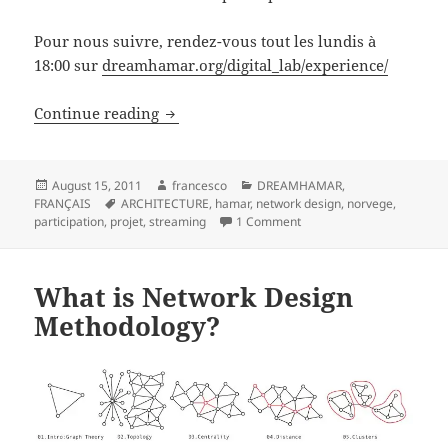
Pour nous suivre, rendez-vous tout les lundis à
18:00 sur
dreamhamar.org/digital_lab/experience/
HAMAR EXPERIENCE | Tous les lundis à
Continue reading
Posted
Author
Categories
August 15, 2011
francesco
DREAMHAMAR
,
on
Tags
FRANÇAIS
ARCHITECTURE
,
hamar
,
network design
,
norvege
,
on HAMAR EXPERIENCE | To
participation
,
projet
,
streaming
1 Comment
What is Network Design
Methodology?