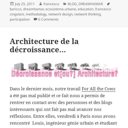
Posted
Author
Categories
Tags
July 25, 2011
francesco
BLOG
,
DREAMHAMAR
on
baricco
,
dreamhamar
,
ecosistema urbano
,
education
,
francesco
cingolani
,
methodology
,
network design
,
network thinking
,
on What is Network Design Methodology?
participation
6 Comments
Architecture de la
décroissance…
Dans le dernier mois, notre travail
For All the Cows
a été pas mal publié et ce fait nous a permis de
rentrer en contact avec des personnes et des blogs
intéressants qui ont fait pas mal avancer nos
réflexions. Entre elles, vendredi à Paris nous avons
rencontré Louis, ingénieur génie urbain et étudiant